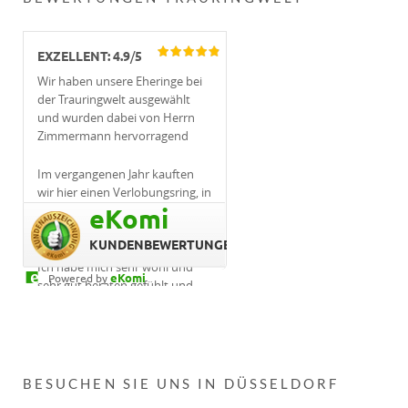
EXZELLENT:
4.9
/
5
Wir haben unsere Eheringe bei
Im vergangenen Jahr kauften
Ich
der Trauringwelt ausgewählt
wir hier einen Verlobungsring, in
seh
und wurden dabei von Herrn
diesem Jahr ließen wir unsere
bin
Zimmermann hervorragend
Trauringe anfertigen und für
zuf
beraten. Besonders wichtig war
beide Fälle gilt: Absolut herzliche
uns, dass sich die Ringe auch
und dabei professionelle
nachträglich noch individuell
Beratung und am Ende
anpassen lassen, beispielsweise
traumhafte Produkte erhalten.
eKomi
durch das Hinzufügen weiterer
Eine absolute Empfehlung!
Steine. Genau diese Wünsche
KUNDENBEWERTUNGEN
wurden berücksichtigt. Der
eKomi
powered by
Kontakt war durchweg
professionell und sehr
angenehm.
BESUCHEN SIE UNS IN DÜSSELDORF